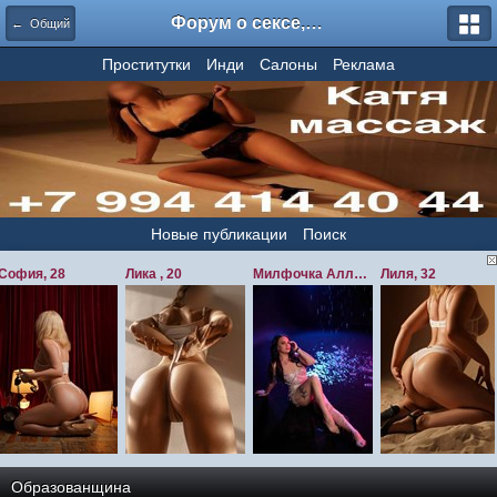
Форум о сексе, секс форум, отзывы о проститутках - amurzone.com / amurfan / amurspb / amurforum
← Общий
Проститутки
Инди
Салоны
Реклама
Новые публикации
Поиск
Образованщина