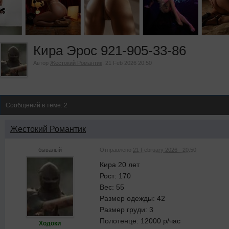
Кира Эрос 921-905-33-86
Автор
Жестокий Романтик
, 21 Feb 2026 20:50
Сообщений в теме: 2
Жестокий Романтик
бывалый
Отправлено
21 February 2026 - 20:50
Кира 20 лет
Рост: 170
Вес: 55
Размер одежды: 42
Размер груди: 3
Полотенце: 12000 р/час
Ходоки