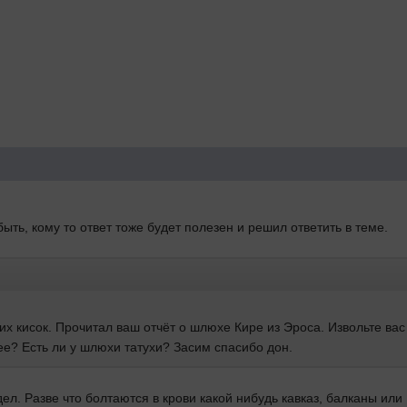
быть, кому то ответ тоже будет полезен и решил ответить в теме.
их кисок. Прочитал ваш отчёт о шлюхе Кире из Эроса. Извольте вас
ее? Есть ли у шлюхи татухи? Засим спасибо дон.
ядел. Разве что болтаются в крови какой нибудь кавказ, балканы ил