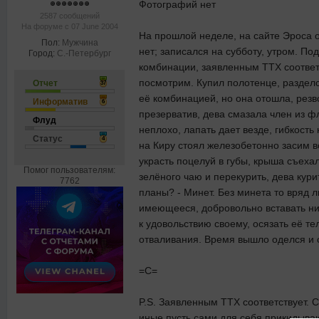
Фотографий нет
2587 сообщений
На форуме с 07 June 2004
На прошлой неделе, на сайте Эроса о
Пол:
Мужчина
нет; записался на субботу, утром. П
Город:
С.-Петербург
комбинации, заявленным TTX соответс
посмотрим. Купил полотенце, разделс
Отчет
37
её комбинацией, но она отошла, резво
Информатив
6
презерватив, дева смазала член из ф
Флуд
неплохо, лапать дает везде, гибкость 
Статус
4
на Киру стоял железобетонно засим в
украсть поцелуй в губы, крыша съеха
Помог пользователям:
зелёного чаю и перекурить, дева кури
7762
планы? - Минет. Без минета то вряд л
имеющееся, добровольно вставать ни к
к удовольствию своему, осязать её т
отваливания. Время вышло оделся и о
=С=
P.S. Заявленным TTX соответствует. С
иные пусть сами для себя прикидывают