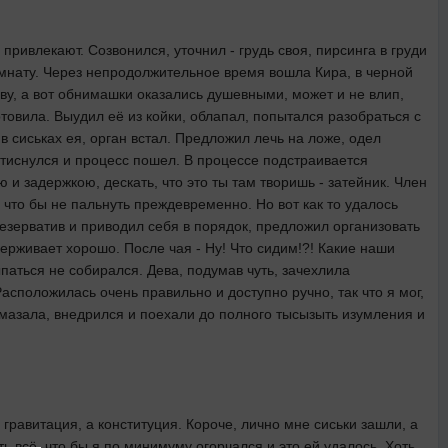
ривлекают. Созвонился, уточнил - грудь своя, пирсинга в груди
комнату. Через непродолжительное время вошла Кира, в черной
ву, а вот обнимашки оказались душевными, может и не влип,
товила. Выудил её из койки, облапал, попытался разобраться с
в сиськах ея, орган встал. Предложил лечь на ложе, одел
ротиснулся и процесс пошел. В процессе подстраивается
ю и задержкою, дескать, что это ты там творишь - затейник. Член
что бы не пальнуть преждевременно. Но вот как то удалось
резерватив и приводил себя в порядок, предложил организовать
держивает хорошо. После чая - Ну! Что сидим!?! Какие наши
паться не собирался. Дева, подумав чуть, зачехлила
асположилась очень правильно и доступно ручно, так что я мог,
 смазала, внедрился и поехали до полного тысызыть изумления и
 гравитация, а конституция. Короче, лично мне сиськи зашли, а
ь всё, что бы я по минимуму огорчался и это ей удалось. Хоть