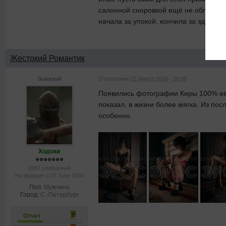
салонной сноровкой ещё не обладает,
начала за упокой, кончила за здравие
Жестокий Романтик
бывалый
Отправлено
21 March 2026 - 20:58
Появились фотографии Киры 100% её и
показал, в жизни более мягка. Из по
особенно.
Ходоки
2587 сообщений
На форуме с 07 June 2004
Пол:
Мужчина
Город:
С.-Петербург
Отчет
37