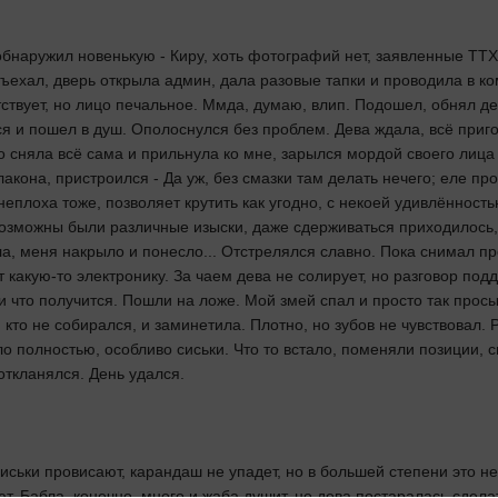
бнаружил новенькую - Киру, хоть фотографий нет, заявленные TTX п
одъехал, дверь открыла админ, дала разовые тапки и проводила в 
твует, но лицо печальное. Ммда, думаю, влип. Подошел, обнял де
я и пошел в душ. Ополоснулся без проблем. Дева ждала, всё приго
 сняла всё сама и прильнула ко мне, зарылся мордой своего лица 
лакона, пристроился - Да уж, без смазки там делать нечего; еле п
неплоха тоже, позволяет крутить как угодно, с некоей удивлённость
озможны были различные изыски, даже сдерживаться приходилось, 
ла, меня накрыло и понесло... Отстрелялся славно. Пока снимал п
т какую-то электронику. За чаем дева не солирует, но разговор под
и что получится. Пошли на ложе. Мой змей спал и просто так просы
то не собирался, и заминетила. Плотно, но зубов не чувствовал. Р
ело полностью, особливо сиськи. Что то встало, поменяли позиции,
ткланялся. День удался.
иськи провисают, карандаш не упадет, но в большей степени это не
. Бабла, конечно, много и жаба душит, но дева постаралась сделат