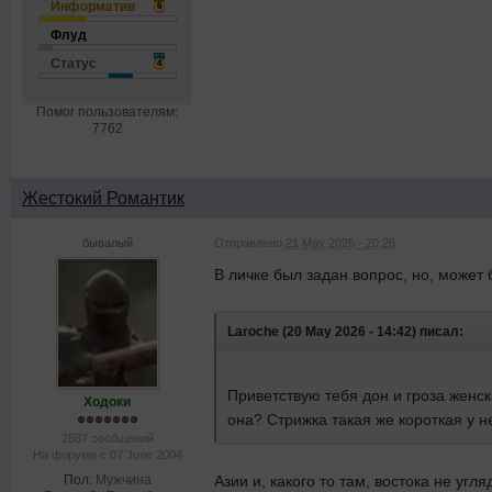
Информатив
6
Флуд
Статус
4
Помог пользователям:
7762
Жестокий Романтик
бывалый
Отправлено
21 May 2026 - 20:26
В личке был задан вопрос, но, может 
Laroche (20 May 2026 - 14:42) писал:
Приветствую тебя дон и гроза женск
Ходоки
она? Стрижка такая же короткая у н
2587 сообщений
На форуме с 07 June 2004
Пол:
Мужчина
Азии и, какого то там, востока не угл