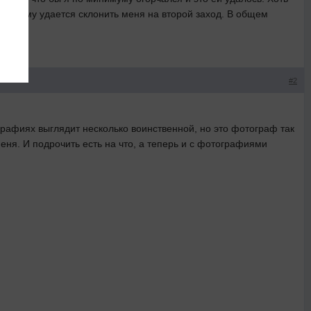
дко кому удается склонить меня на второй заход. В общем
#2
рафиях выглядит несколько воинственной, но это фотограф так
еня. И подрочить есть на что, а теперь и с фотографиями