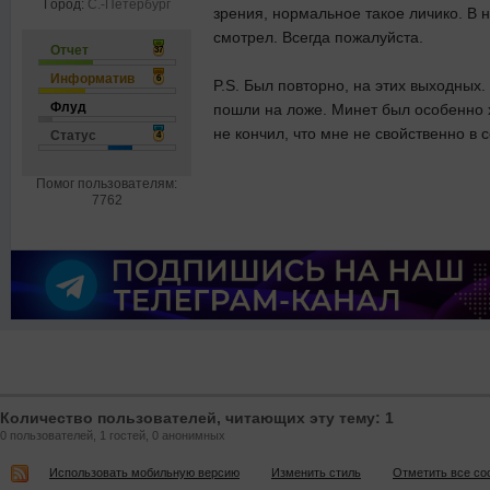
Город:
С.-Петербург
зрения, нормальное такое личико. В 
смотрел. Всегда пожалуйста.
Отчет
37
Информатив
6
P.S. Был повторно, на этих выходных.
Флуд
пошли на ложе. Минет был особенно хо
не кончил, что мне не свойственно в
Статус
4
Помог пользователям:
7762
Количество пользователей, читающих эту тему: 1
0 пользователей, 1 гостей, 0 анонимных
Использовать мобильную версию
Изменить стиль
Отметить все с