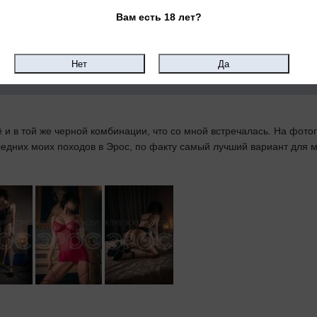
 но зато сексуально технически на высоте, за последнее время, ре
Вам есть 18 лет?
.
 в той же черной комбинации, что со мной встречалась. На фотог
следних моих походов в Эрос, по факту самый лучший вариант для м