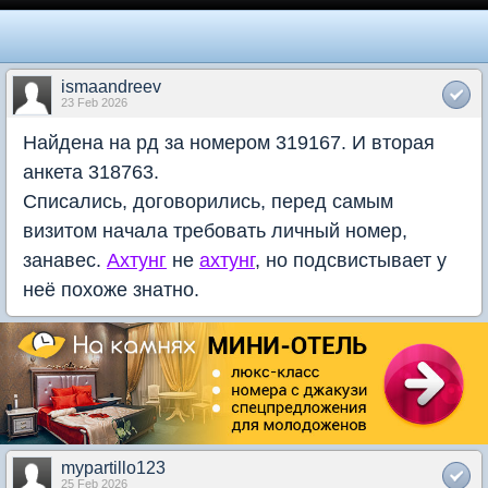
ismaandreev
23 Feb 2026
Найдена на рд за номером 319167. И вторая
анкета 318763.
Списались, договорились, перед самым
визитом начала требовать личный номер,
занавес.
Ахтунг
не
ахтунг
, но подсвистывает у
неë похоже знатно.
mypartillo123
25 Feb 2026