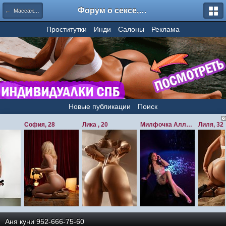
Форум о сексе, секс форум, отзывы о проститутках - amurzone.com / amurfan / amurspb / amurforum
← Массаж без интима СПБ
Проститутки
Инди
Салоны
Реклама
Новые публикации
Поиск
Аня куни 952-666-75-60