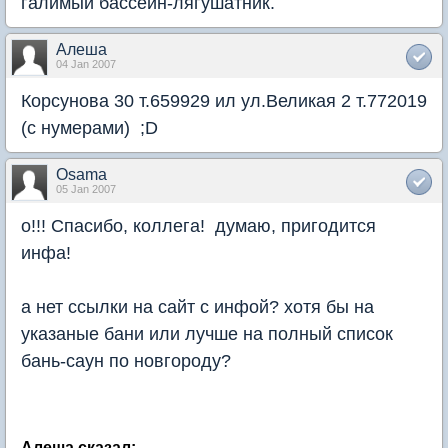
галимый бассейн-лягушатник.
Алеша
04 Jan 2007
Корсунова 30 т.659929 ил ул.Великая 2 т.772019
(с нумерами) ;D
Osama
05 Jan 2007
о!!! Спасибо, коллега! думаю, пригодится
инфа!
а нет ссылки на сайт с инфой? хотя бы на
указаные бани или лучше на полный список
бань-саун по новгороду?
Алеша сказал: