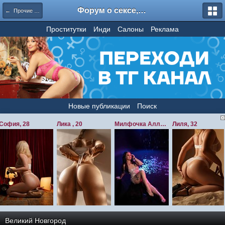
Форум о сексе, секс форум, отзывы о проститутках - amurzone.com / amurfan / amurspb / amurforum
← Прочие Города РФ и СНГ
Проститутки
Инди
Салоны
Реклама
Новые публикации
Поиск
Великий Новгород