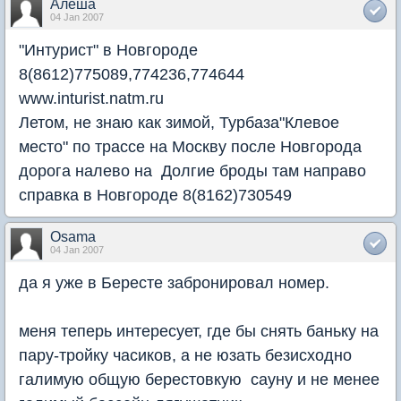
Алеша
04 Jan 2007
"Интурист" в Новгороде
8(8612)775089,774236,774644
www.inturist.natm.ru
Летом, не знаю как зимой, Турбаза"Клевое
место" по трассе на Москву после Новгорода
дорога налево на Долгие броды там направо
справка в Новгороде 8(8162)730549
Osama
04 Jan 2007
да я уже в Бересте забронировал номер.
меня теперь интересует, где бы снять баньку на
пару-тройку часиков, а не юзать безисходно
галимую общую берестовкую сауну и не менее