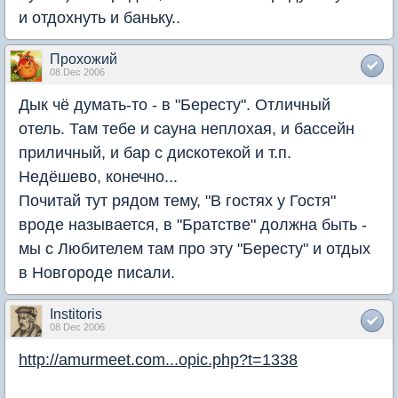
и отдохнуть и баньку..
Прохожий
08 Dec 2006
Дык чё думать-то - в "Бересту". Отличный
отель. Там тебе и сауна неплохая, и бассейн
приличный, и бар с дискотекой и т.п.
Недёшево, конечно...
Почитай тут рядом тему, "В гостях у Гостя"
вроде называется, в "Братстве" должна быть -
мы с Любителем там про эту "Бересту" и отдых
в Новгороде писали.
Institoris
08 Dec 2006
http://amurmeet.com...opic.php?t=1338