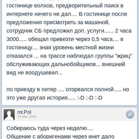
гостинице волхов, предворительный поиск в
интернете ничего не дал.... В гостинице после
предложения присмотреть за машиной,
сотрудник СБ предложил доп. услуги...... 2 часа
3000..... обещал привезти через 0,5 часа.... в
гостиницу.... зная уровень местной жизни
отказался ... на трассе наблюдал группы "жриц"
обслуживающих дальнобойщиков... внешний
вид не воодушевил...
по приезду в питер .... оторвался полной..... но
это уже другая история..... :-D :-D :-D
mr.Pol
28 Mar 2006
Собираюсь туда через неделю....
Общение с аборигенами через инет дало