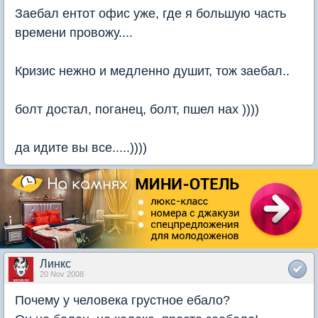
Заебал ентот офис уже, где я большую часть
времени провожу....
Кризис нежно и медленно душит, тож заебал..
болт достал, поганец, болт, пшел нах ))))
да идите вы все.....))))
Линкс
20 Nov 2008
Почему у человека грустное ебало?