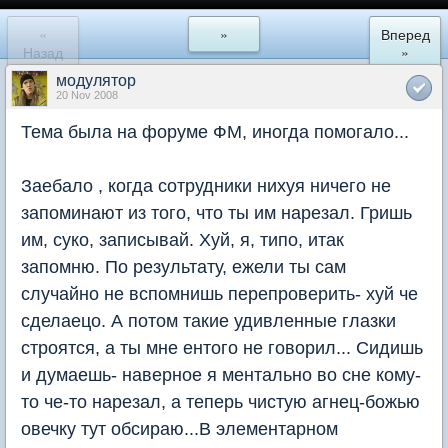
«
»
Вперед
Назад
»
модулятор
20 Nov 2008
Тема была на форуме ФМ, иногда помогало...
Заебало , когда сотрудники нихуя ничего не
запоминают из того, что ты им нарезал. Гришь
им, суко, записывай. Хуй, я, типо, итак
запомню. По результату, ежели ты сам
случайно не вспомнишь перепроверить- хуй че
сделаецо. А потом такие удивленные глазки
строятся, а ты мне ентого не говорил... Сидишь
и думаешь- наверное я ментально во сне кому-
то че-то нарезал, а теперь чистую агнец-божью
овечку тут обсираю...В элементарном