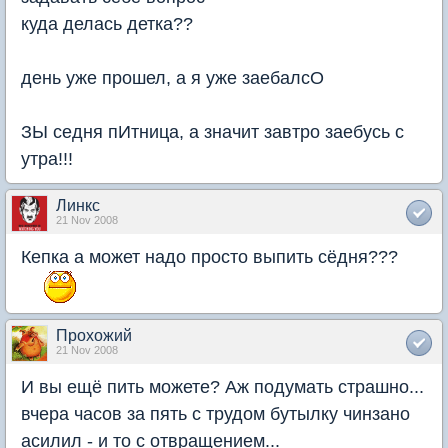
куда делась детка??
день уже прошел, а я уже заебалсО
ЗЫ седня пИтница, а значит завтро заебусь с
утра!!!
Линкс
21 Nov 2008
Кепка а может надо просто выпить сёдня???
Прохожий
21 Nov 2008
И вы ещё пить можете? Аж подумать страшно...
вчера часов за пять с трудом бутылку чинзано
асилил - и то с отвращением...