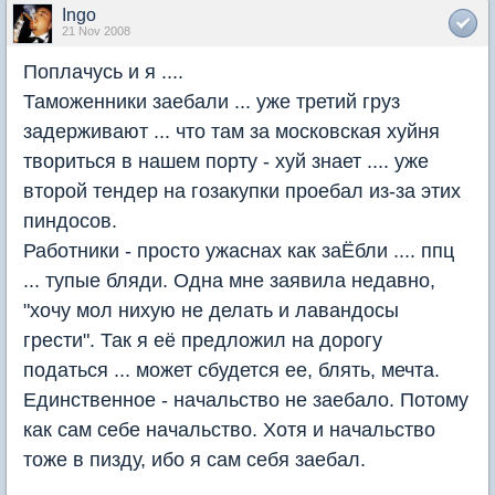
Ingo
21 Nov 2008
Поплачусь и я ....
Таможенники заебали ... уже третий груз
задерживают ... что там за московская хуйня
твориться в нашем порту - хуй знает .... уже
второй тендер на гозакупки проебал из-за этих
пиндосов.
Работники - просто ужаснах как заЁбли .... ппц
... тупые бляди. Одна мне заявила недавно,
"хочу мол нихую не делать и лавандосы
грести". Так я её предложил на дорогу
податься ... может сбудется ее, блять, мечта.
Единственное - начальство не заебало. Потому
как сам себе начальство. Хотя и начальство
тоже в пизду, ибо я сам себя заебал.