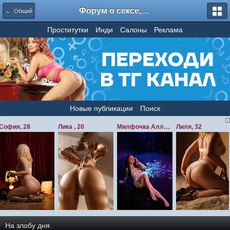
Форум о сексе, секс форум, отзывы о проститутках - amurzone.com / amurfan / amurspb / amurforum
← Общий
Проститутки
Инди
Салоны
Реклама
Новые публикации
Поиск
На злобу дня.