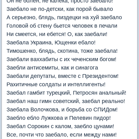
Он не болен, не калека, просто заебало!
Заебало не по-детски, как порой бывало
А серьезно, блядь, пиздецки на хуй заебало
Головой об стену бьется человек в печали
Ни смеется, ни ебется! О, как заебали!
Заебала Украина, Ющенки ебало!
Тимошенко, блядь, скотина, тоже заебала!
Заебали ваххабиты с их чеченским богом!
Заебли антисемиты, как и синагога
Заебали депутаты, вместе с Президентом!
Рахитичные солдаты и интеллигенты!
Заебал гамбит турецкий, Петросян анальный!
Заебал наш гимн советский, заебал реально!
Заебала Волочкова, и борьба со СПИДом!
Заебло ебло Лужкова и Пелевин пидор!
Заебал Сорокин с калом, заебло цунами!
Все, почти что заебало, если между нами!