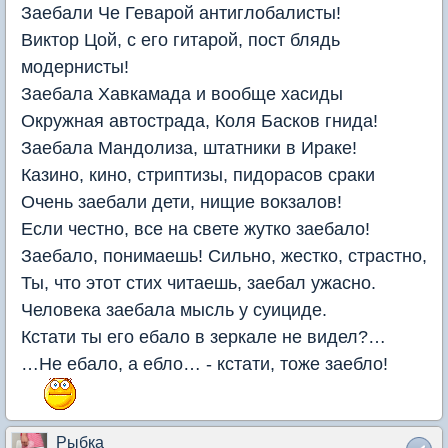
Заебали Че Геварой антиглобалисты!
Виктор Цой, с его гитарой, пост блядь
модернисты!
Заебала Хавкамада и вообще хасиды
Окружная автострада, Коля Басков гнида!
Заебала Мандолиза, штатники в Ираке!
Казино, кино, стриптизы, пидорасов сраки
Очень заебали дети, нищие вокзалов!
Если честно, все на свете жутко заебало!
Заебало, понимаешь! Сильно, жестко, страстно,
Ты, что этот стих читаешь, заебал ужасно.
Человека заебала мысль у суициде.
Кстати ты его ебало в зеркале не видел?…
…Не ебало, а ебло… - кстати, тоже заебло!
Рыбка