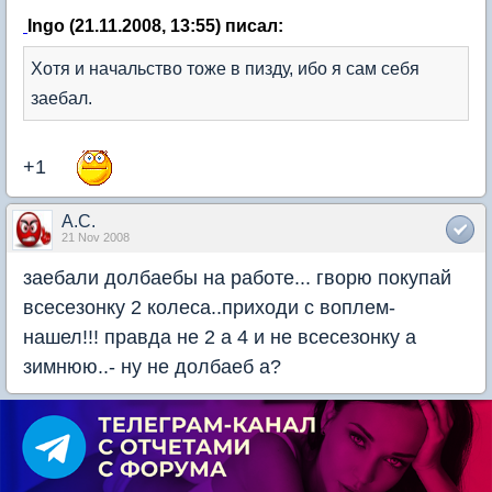
Ingo (21.11.2008, 13:55) писал:
Хотя и начальство тоже в пизду, ибо я сам себя
заебал.
+1
А.С.
21 Nov 2008
заебали долбаебы на работе... гворю покупай
всесезонку 2 колеса..приходи с воплем-
нашел!!! правда не 2 а 4 и не всесезонку а
зимнюю..- ну не долбаеб а?