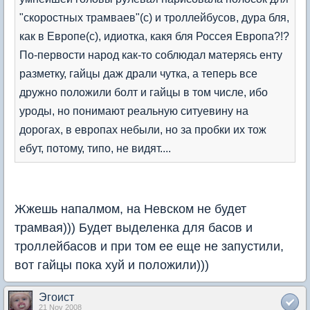
"скоростных трамваев"(с) и троллейбусов, дура бля,
как в Европе(с), идиотка, какя бля Россея Европа?!?
По-первости народ как-то соблюдал матерясь енту
разметку, гайцы даж драли чутка, а теперь все
дружно положили болт и гайцы в том числе, ибо
уроды, но понимают реальную ситуевину на
дорогах, в европах небыли, но за пробки их тож
ебут, потому, типо, не видят....
Жжешь напалмом, на Невском не будет
трамвая))) Будет выделенка для басов и
троллейбасов и при том ее еще не запустили,
вот гайцы пока хуй и положили)))
Эгоист
21 Nov 2008