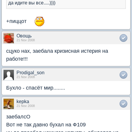
да идите вы все.....))))
+пиццот
Овощь
21 Nov 2008
сцуко нах, заебала кризисная истерия на
работе!!!
Prodigal_son
21 Nov 2008
Бухло - спасёт мир........
kepka
21 Nov 2008
заебалсО
Вот не так давно бухал на Ф109