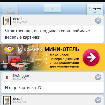
«
»
Вперед
Назад
»
dcraft
08 Aug 2003
Чтож господа, выкладываю свои любимые
веселые картинки:
Dr.Nigger
08 Aug 2003
И еще картинка :D
dcraft
08 Aug 2003