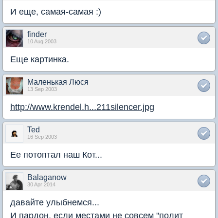
И еще, самая-самая :)
finder
10 Aug 2003
Еще картинка.
Маленькая Люся
13 Sep 2003
http://www.krendel.h...211silencer.jpg
Ted
16 Sep 2003
Ее потоптал наш Кот...
Balaganow
30 Apr 2014
давайте улыбнемся...
И пардон, если местами не совсем "полит