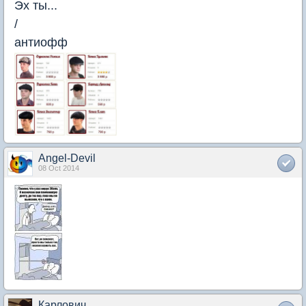
Эх ты...
/
антиофф
Angel-Devil
08 Oct 2014
Карлович