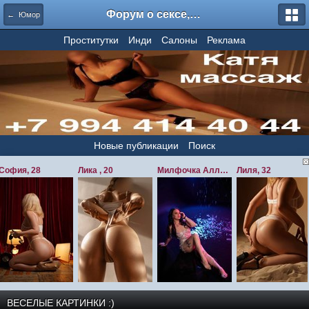
Форум о сексе, секс форум, отзывы о проститутках - amurzone.com / amurfan / amurspb / amurforum
← Юмор
Проститутки
Инди
Салоны
Реклама
Новые публикации
Поиск
ВЕСЕЛЫЕ КАРТИНКИ :)