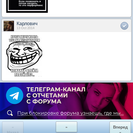
Карлович
13 Oct 2014
«
»
Вперед
Назад
»